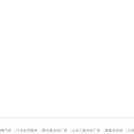
池曝气机
|
污水处理服务
|
聚合氯化铝厂家
|
山东三氯化铝厂家
|
聚氯化铝铁
|
污