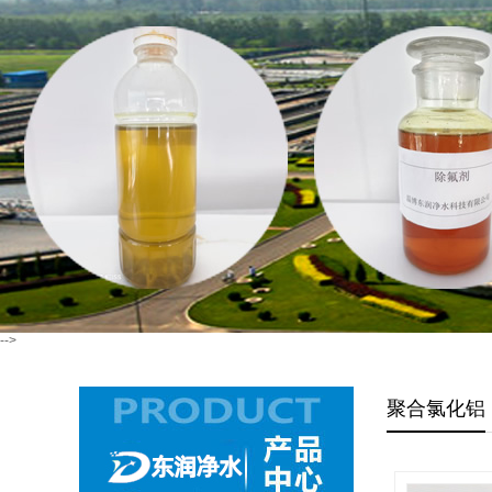
-->
聚合氯化铝