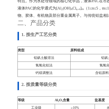
特点。作为水处理领域的核心化学品，液体PAC在
液体PAC的化学通式为[Al₂(OH)ₙCl₆₋ₙ]ₘ
物、胶体、有机物及部分重金属离子。与传统铝盐相
二、产品分类
1. 按生产工艺分类
类型
原料组成
铝矾土酸溶法
铝矾
氢氧化铝法
氢氧化
钙镁调整法
含铝原料
2. 按质量等级分类
等级
Al₂O₃含量
盐基度
工业级
≥10%
4