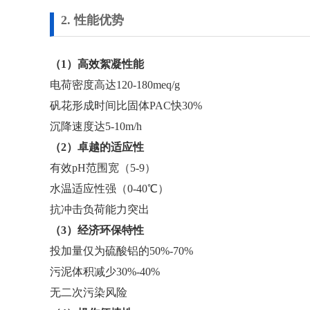
2. 性能优势
（1）高效絮凝性能
电荷密度高达120-180meq/g
矾花形成时间比固体PAC快30%
沉降速度达5-10m/h
（2）卓越的适应性
有效pH范围宽（5-9）
水温适应性强（0-40℃）
抗冲击负荷能力突出
（3）经济环保特性
投加量仅为硫酸铝的50%-70%
污泥体积减少30%-40%
无二次污染风险