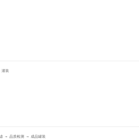
 灌装
过滤 → 品质检测 → 成品罐装