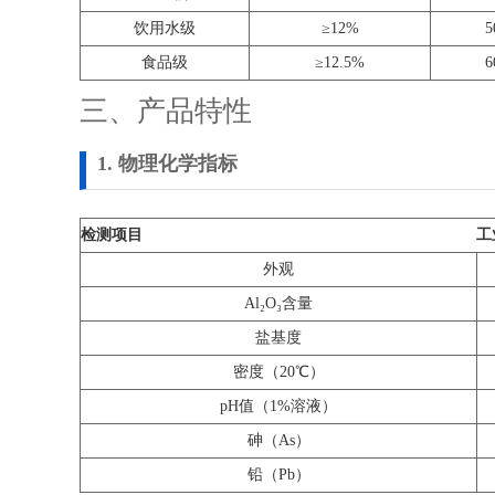
饮用水级
≥12%
5
食品级
≥12.5%
6
三、产品特性
1. 物理化学指标
检测项目
工
外观
Al₂O₃含量
盐基度
密度（20℃）
pH值（1%溶液）
砷（As）
铅（Pb）