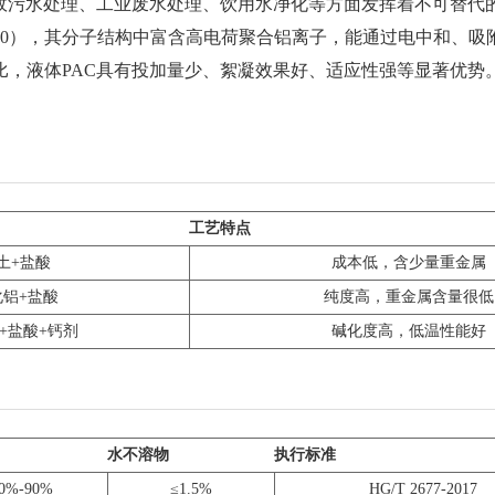
市政污水处理、工业废水处理、饮用水净化等方面发挥着不可替代
（1≤n≤5，m≤10），其分子结构中富含高电荷聚合铝离子，能通过电
比，液体PAC具有投加量少、絮凝效果好、适应性强等显著优势
工艺特点
土+盐酸
成本低，含少量重金属
铝+盐酸
纯度高，重金属含量很低
+盐酸+钙剂
碱化度高，低温性能好
水不溶物
执行标准
0%-90%
≤1.5%
HG/T 2677-2017