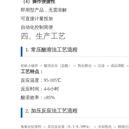
（4）操作便捷性
即用型产品，无需溶解
可直接计量投加
自动化控制简便
四、生产工艺
1. 常压酸溶法工艺流程
铝矾土破碎 → 酸溶反应（盐酸） → 熟化聚合 → 过滤 → 成品调配 →
工艺特点：
反应温度：95-105℃
反应时间：4-6小时
酸溶效率：≥85%
2. 加压反应法工艺流程
氢氧化铝浆料 → 高压反应釜（0.3-0.5MPa） → 冷却熟化 → 精细