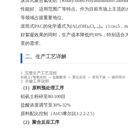
滚筒式聚合氯化铝（Rotary-dried Polyalu
性能好、适用范围广等特点。作为目前市场上主流的
等领域占据重要地位。
滚筒式PAC的化学通式为[Al₂(OH)ₙCl₆₋ₙ]ₘ
好絮凝效果的同时，生产成本降低约30%，特别适合大规
景的需求。
二、生产工艺详解
1. 完整生产工艺流程
铝矾土/氢氧化铝 → 盐酸酸溶 → 聚合反应 → 滚筒干燥 → 破碎筛分 
2. 关键工序说明
（1）原料预处理工序
铝矾土粉碎至80-100目
盐酸浓度调节至30%-32%
原料配比控制（Al/Cl摩尔比1:2.2-2.5）
（2）聚合反应工序