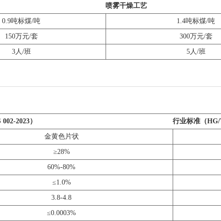
喷雾干燥工艺
0.9吨标煤/吨
1.4吨标煤/吨
150万元/套
300万元/套
3人/班
5人/班
02-2023）
行业标准（HG/T 
金黄色片状
≥28%
60%-80%
≤1.0%
3.8-4.8
≤0.0003%