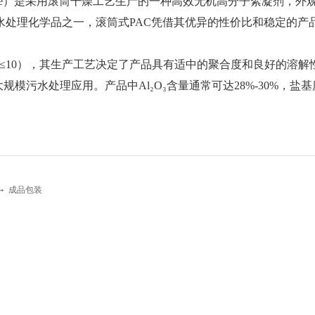
minium Chloride）是采用滚筒干燥工艺生产的一种高效无机高分
水处理化学品之一，滚筒式PAC凭借其优异的性价比和稳定的产
（1≤n≤5，m≤10），其生产工艺决定了产品具有适中的聚合度和良
模污水处理应用。产品中Al₂O₃含量通常可达28%-30%，盐基
→ 成品包装