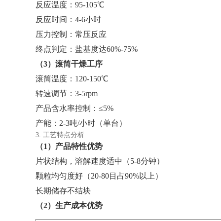
反应温度：95-105℃
反应时间：4-6小时
压力控制：常压反应
终点判定：盐基度达60%-75%
（3）滚筒干燥工序
滚筒温度：120-150℃
转速调节：3-5rpm
产品含水率控制：≤5%
产能：2-3吨/小时（单台）
3. 工艺特点分析
（1）产品特性优势
片状结构，溶解速度适中（5-8分钟）
颗粒均匀度好（20-80目占90%以上）
长期储存不结块
（2）生产成本优势