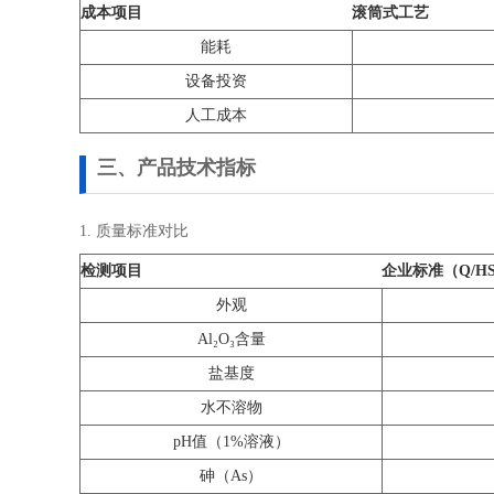
成本项目
滚筒式工艺
能耗
设备投资
人工成本
三、产品技术指标
1. 质量标准对比
检测项目
企业标准（Q/HS 0
外观
Al₂O₃含量
盐基度
水不溶物
pH值（1%溶液）
砷（As）